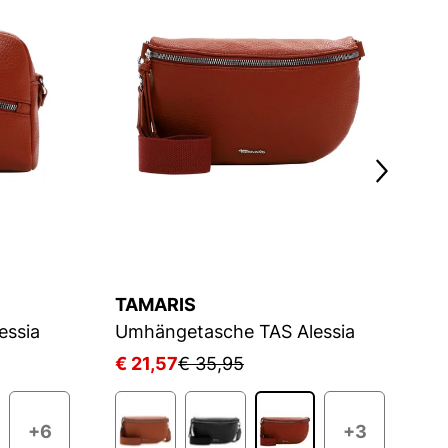
TAMARIS
T
essia
Umhängetasche TAS Alessia
U
€ 21,57
€ 35,95
€ 
+6
+3