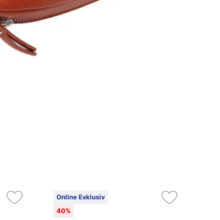
Online Exklusiv
On
40%
2