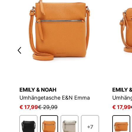
EMILY & NOAH
EMILY 
Umhängetasche E&N Emma
Umhäng
€ 17,99
€ 29,99
€ 17,99
+7