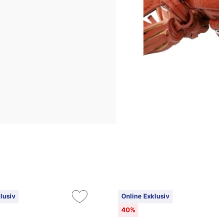
lusiv
Online Exklusiv
40%