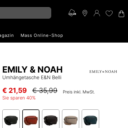
agazin
Mass Online-Shop
EMILY & NOAH
Umhängetasche E&N Belli
€ 21,59
€ 35,99
Preis inkl. MwSt.
Sie sparen
40
%