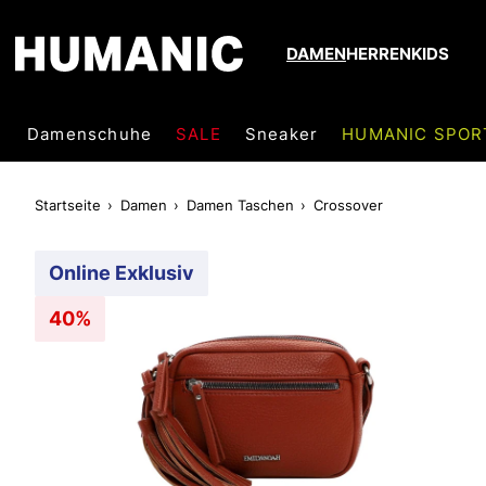
DAMEN
HERREN
KIDS
Damenschuhe
SALE
Sneaker
HUMANIC SPOR
Startseite
Damen
Damen Taschen
Crossover
Online Exklusiv
40%