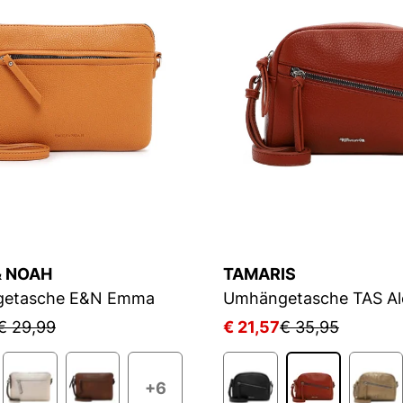
& NOAH
TAMARIS
etasche E&N Emma
Umhängetasche TAS Al
€ 29,99
€ 21,57
€ 35,95
+6