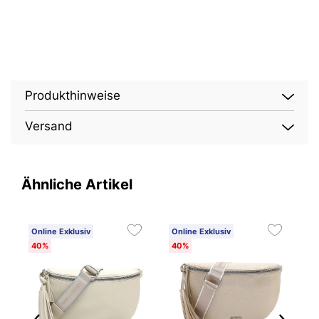
Produkthinweise
Versand
Ähnliche Artikel
Online Exklusiv
Online Exklusiv
O
40%
40%
4