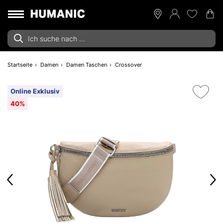
Startseite
Damen
Damen Taschen
Crossover
Online Exklusiv
40%