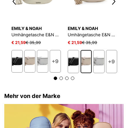
EMILY & NOAH
EMILY & NOAH
E
tasche E&N Belli
Umhängetasche E&N Belli
Umhängetasche E&N Belli
€ 21,59
€ 35,99
€ 21,59
€ 35,99
€
+9
9
+9
Mehr von der Marke