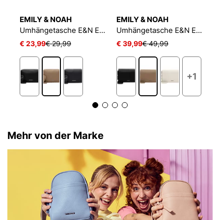
EMILY & NOAH
EMILY & NOAH
E
sche SFY Debby
Umhängetasche E&N Enie
Umhängetasche E&N Enie
€ 23,99
€ 29,99
€ 39,99
€ 49,99
€
+1
Mehr von der Marke