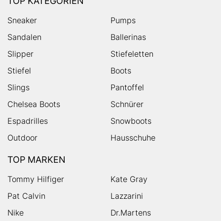
TOP KATEGORIEN
Sneaker
Pumps
Sandalen
Ballerinas
Slipper
Stiefeletten
Stiefel
Boots
Slings
Pantoffel
Chelsea Boots
Schnürer
Espadrilles
Snowboots
Outdoor
Hausschuhe
TOP MARKEN
Tommy Hilfiger
Kate Gray
Pat Calvin
Lazzarini
Nike
Dr.Martens