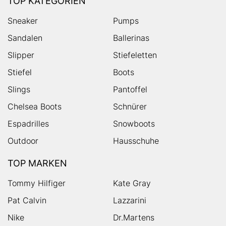
TOP KATEGORIEN
Sneaker
Pumps
Sandalen
Ballerinas
Slipper
Stiefeletten
Stiefel
Boots
Slings
Pantoffel
Chelsea Boots
Schnürer
Espadrilles
Snowboots
Outdoor
Hausschuhe
TOP MARKEN
Tommy Hilfiger
Kate Gray
Pat Calvin
Lazzarini
Nike
Dr.Martens