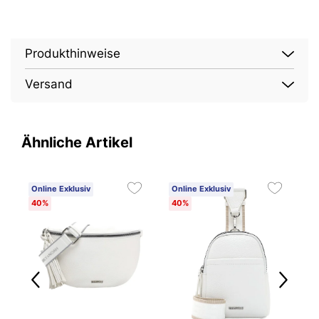
Produkthinweise
Versand
Ähnliche Artikel
Online Exklusiv
Online Exklusiv
O
40%
40%
4