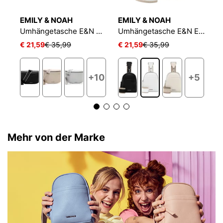
EMILY & NOAH
EMILY & NOAH
E
che E&N Bondy RUE 09
Umhängetasche E&N Belli
Umhängetasche E&N Elena
€ 21,59
€ 35,99
€ 21,59
€ 35,99
€
+10
+5
Mehr von der Marke