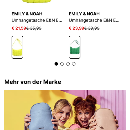
EMILY & NOAH
EMILY & NOAH
E
Umhängetasche E&N Epinal RUE 09
Umhängetasche E&N Epinal RUE 09
€ 21,59
€ 35,99
€ 23,99
€ 39,99
€
Mehr von der Marke