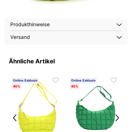
Produkthinweise
Versand
Ähnliche Artikel
Online Exklusiv
Online Exklusiv
O
40%
40%
4