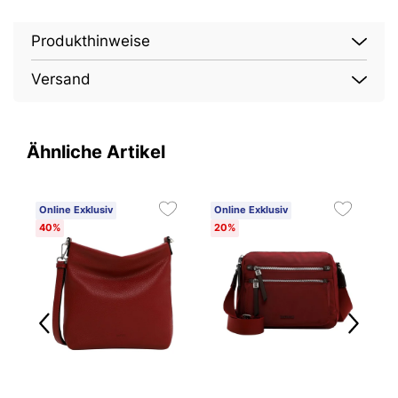
Produkthinweise
Versand
Ähnliche Artikel
Online Exklusiv
Online Exklusiv
O
40%
20%
2