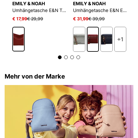
EMILY & NOAH
EMILY & NOAH
E
Umhängetasche TAS Fabrizia
Umhängetasche E&N Tours RUE 09
Umhängetasche E&N Esther
€ 17,99
€ 29,99
€ 31,99
€ 39,99
€
6
+1
Mehr von der Marke