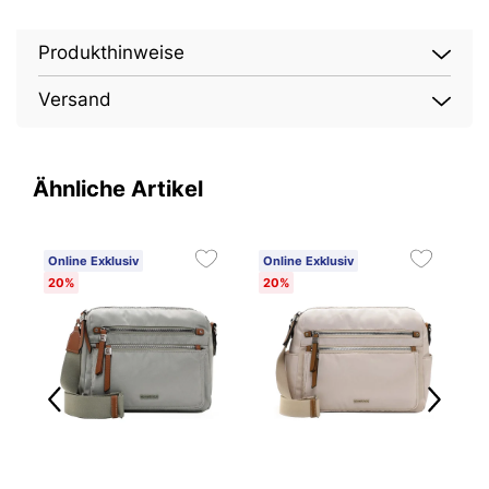
Produkthinweise
Versand
Ähnliche Artikel
Online Exklusiv
Online Exklusiv
O
20%
20%
2