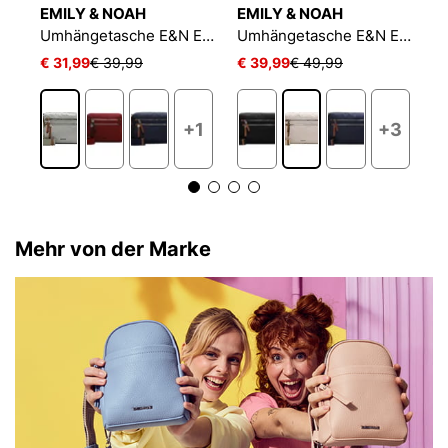
EMILY & NOAH
EMILY & NOAH
E
Umhängetasche E&N Esther
Umhängetasche E&N Esther
Umhängetasche E&N Esther
€ 31,99
€ 39,99
€ 39,99
€ 49,99
€
3
+1
+3
Mehr von der Marke