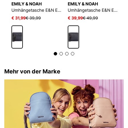
EMILY & NOAH
EMILY & NOAH
E
Umhängetasche E&N Ella
Umhängetasche E&N Esther
Umhängetasche E&N Esther
€ 31,99
€ 39,99
€ 39,99
€ 49,99
€
Mehr von der Marke