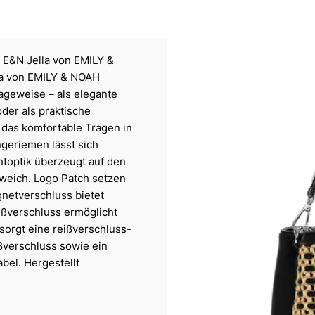
l E&N Jella von EMILY &
lla von EMILY & NOAH
ageweise – als elegante
er als praktische
 das komfortable Tragen in
geriemen lässt sich
htoptik überzeugt auf den
k weich. Logo Patch setzen
gnetverschluss bietet
eißverschluss ermöglicht
 sorgt eine reißverschluss-
ißverschluss sowie ein
bel. Hergestellt