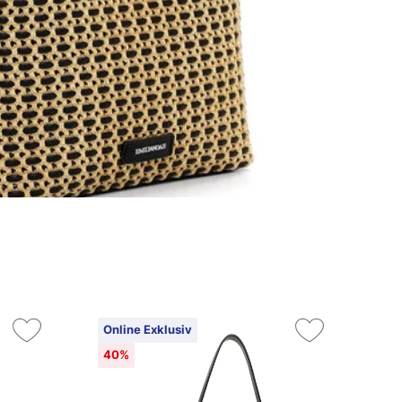
Online Exklusiv
On
40%
4