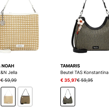
& NOAH
TAMARIS
E&N Jella
Beutel TAS Konstantina
9
€ 59,99
€ 35,97
€ 59,95