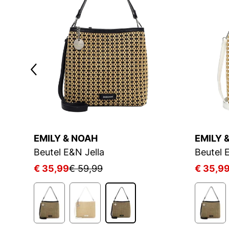
EMILY & NOAH
EMILY 
Beutel E&N Jella
Beutel 
€ 35,99
€ 59,99
€ 35,9
1