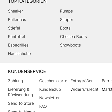
TOP KATEGORIEN
Sneaker
Pumps
Ballerinas
Slipper
Stiefel
Boots
Pantoffel
Chelsea Boots
Espadrilles
Snowboots
Hausschuhe
HUMANIC
KUNDENSERVICE
Footer
Zahlung
Geschenkkarte
Extragrößen
Barri
Lieferung &
Kundenclub
Widerrufsrecht
Markt
Rücksendung
Newsletter
Send to Store
FAQ
Send to Home