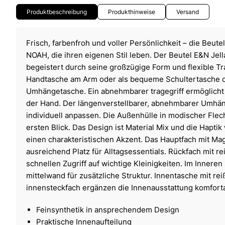
Produktbeschreibung
Produkthinweise
Versand
Frisch, farbenfroh und voller Persönlichkeit – die Beute
NOAH, die ihren eigenen Stil leben. Der Beutel E&N Je
begeistert durch seine großzügige Form und flexible Tr
Handtasche am Arm oder als bequeme Schultertasche od
Umhängetasche. Ein abnehmbarer tragegriff ermöglicht
der Hand. Der längenverstellbarer, abnehmbarer Umhän
individuell anpassen. Die Außenhülle in modischer Flec
ersten Blick. Das Design ist Material Mix und die Hapti
einen charakteristischen Akzent. Das Hauptfach mit Ma
ausreichend Platz für Alltagsessentials. Rückfach mit r
schnellen Zugriff auf wichtige Kleinigkeiten. Im Inneren
mittelwand für zusätzliche Struktur. Innentasche mit re
innensteckfach ergänzen die Innenausstattung komforta
Feinsynthetik in ansprechendem Design
Praktische Innenaufteilung