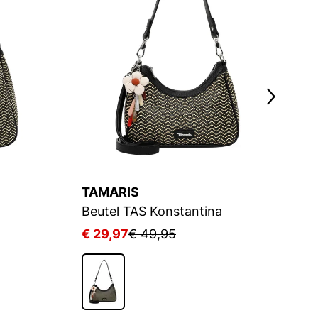
TAMARIS
E
Beutel TAS Konstantina
B
€ 29,97
€ 49,95
€