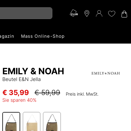
agazin
Mass Online-Shop
EMILY & NOAH
Beutel E&N Jella
€ 35,99
€ 59,99
Preis inkl. MwSt.
Sie sparen
40
%