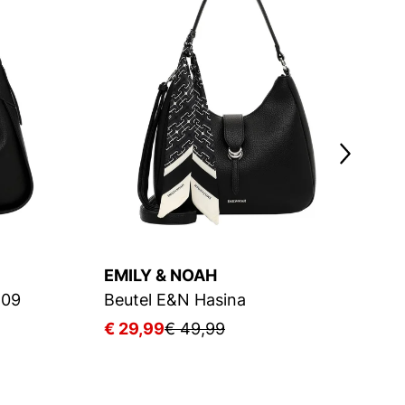
EMILY & NOAH
E
 09
Beutel E&N Hasina
Be
€ 29,99
€ 49,99
€