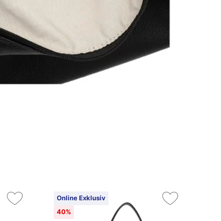
Online Exklusiv
On
40%
4