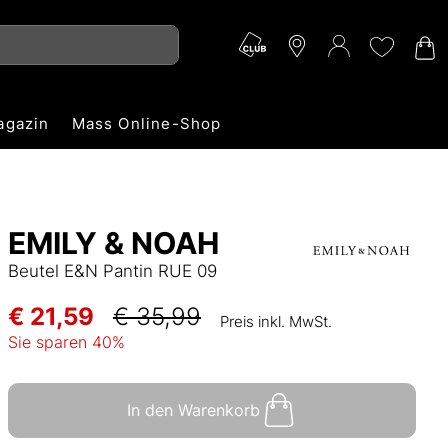
agazin
Mass Online-Shop
EMILY & NOAH
Beutel E&N Pantin RUE 09
€ 21,59
€ 35,99
Preis inkl. MwSt.
Sie sparen
40
%
In den Warenkorb