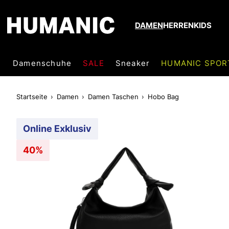
DAMEN
HERREN
KIDS
Damenschuhe
SALE
Sneaker
HUMANIC SPOR
Startseite
Damen
Damen Taschen
Hobo Bag
Online Exklusiv
40%