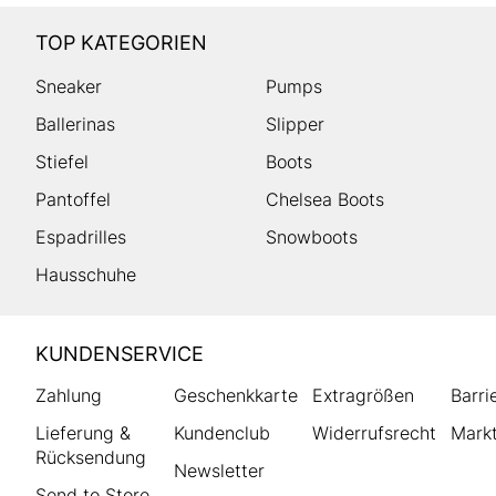
TOP KATEGORIEN
Sneaker
Pumps
Ballerinas
Slipper
Stiefel
Boots
Pantoffel
Chelsea Boots
Espadrilles
Snowboots
Hausschuhe
HUMANIC
KUNDENSERVICE
Footer
Zahlung
Geschenkkarte
Extragrößen
Barri
Lieferung &
Kundenclub
Widerrufsrecht
Markt
Rücksendung
Newsletter
Send to Store