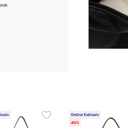
Look
lusiv
Online Exklusiv
40%