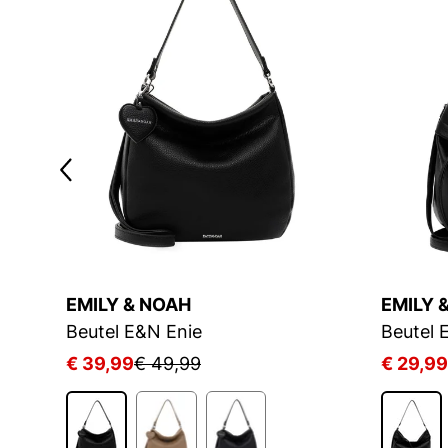
EMILY & NOAH
EMILY 
Beutel E&N Enie
Beutel 
€ 39,99
€ 49,99
€ 29,99
1