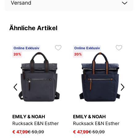
Versand
Ähnliche Artikel
Online Exklusiv
Online Exklusiv
O
20%
20%
2
EMILY & NOAH
EMILY & NOAH
E
a
Rucksack E&N Esther
Rucksack E&N Esther
R
€ 47,99
€ 59,99
€ 47,99
€ 59,99
€