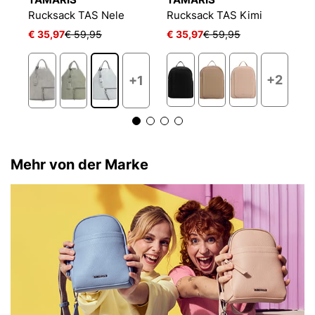
Rucksack E&N Tours RUE 09
Rucksack TAS Nele
Rucksack TAS Kimi
R
€ 35,97
€ 59,95
€ 35,97
€ 59,95
€ 
+2
+1
Mehr von der Marke