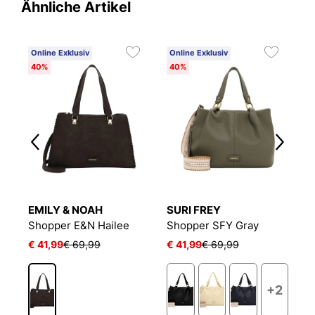
Ähnliche Artikel
Online Exklusiv
Online Exklusiv
O
40%
40%
4
EMILY & NOAH
SURI FREY
E
a
Shopper E&N Hailee
Shopper SFY Gray
S
€ 41,99
€ 69,99
€ 41,99
€ 69,99
€
1
+2