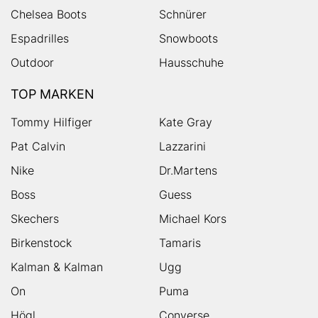
Chelsea Boots
Schnürer
Espadrilles
Snowboots
Outdoor
Hausschuhe
TOP MARKEN
Tommy Hilfiger
Kate Gray
Pat Calvin
Lazzarini
Nike
Dr.Martens
Boss
Guess
Skechers
Michael Kors
Birkenstock
Tamaris
Kalman & Kalman
Ugg
On
Puma
Högl
Converse