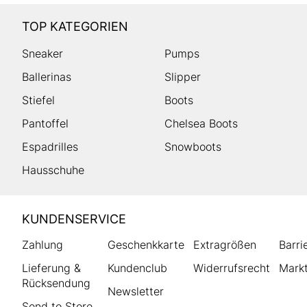
TOP KATEGORIEN
Sneaker
Pumps
Ballerinas
Slipper
Stiefel
Boots
Pantoffel
Chelsea Boots
Espadrilles
Snowboots
Hausschuhe
HUMANIC
KUNDENSERVICE
Footer
Zahlung
Geschenkkarte
Extragrößen
Barri
Lieferung &
Kundenclub
Widerrufsrecht
Markt
Rücksendung
Newsletter
Send to Store