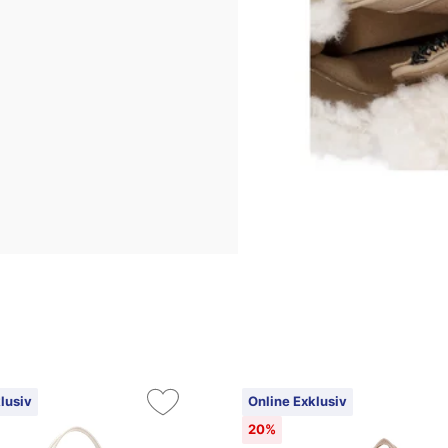
lusiv
Online Exklusiv
20%