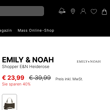
agazin
Mass Online-Shop
EMILY & NOAH
Shopper E&N Heiderose
€ 23,99
€ 39,99
Preis inkl. MwSt.
Sie sparen
40
%