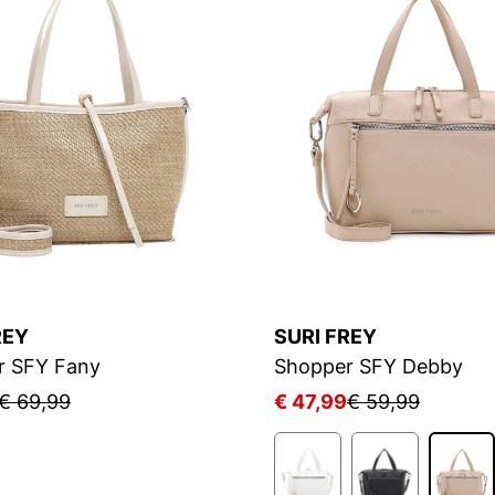
REY
SURI FREY
r SFY Fany
Shopper SFY Debby
€ 69,99
€ 47,99
€ 59,99