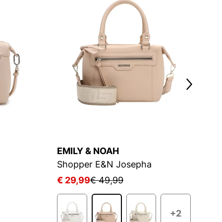
EMILY & NOAH
E
Shopper E&N Josepha
S
€ 29,99
€ 49,99
€
+2