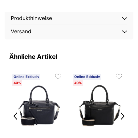
Produkthinweise
Versand
Ähnliche Artikel
Online Exklusiv
Online Exklusiv
O
40%
40%
4