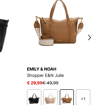
EMILY & NOAH
T
Shopper E&N Julie
S
€ 29,99
€ 49,99
€
+1