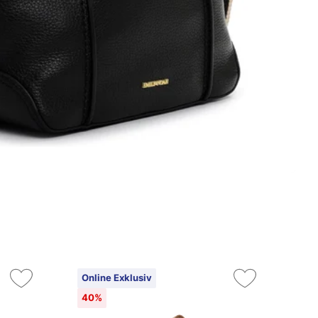
Online Exklusiv
On
40%
4