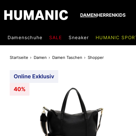
DAMEN
HERREN
KIDS
Damenschuhe
SALE
Sneaker
HUMANIC SPOR
Startseite
Damen
Damen Taschen
Shopper
Online Exklusiv
40%