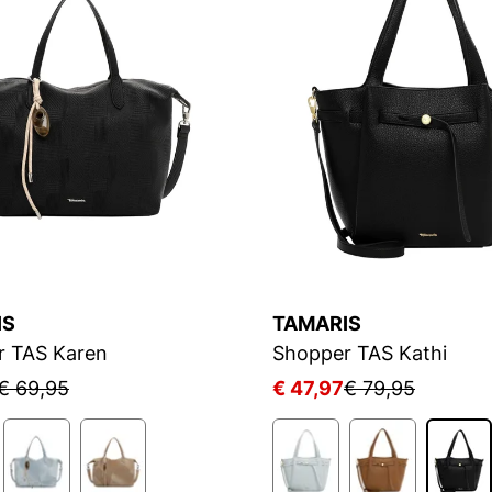
IS
TAMARIS
r TAS Karen
Shopper TAS Kathi
€ 69,95
€ 47,97
€ 79,95