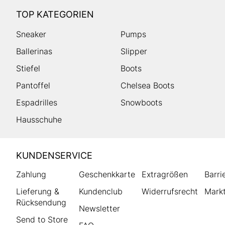
TOP KATEGORIEN
Sneaker
Pumps
Ballerinas
Slipper
Stiefel
Boots
Pantoffel
Chelsea Boots
Espadrilles
Snowboots
Hausschuhe
HUMANIC
KUNDENSERVICE
Footer
Zahlung
Geschenkkarte
Extragrößen
Barri
Lieferung &
Kundenclub
Widerrufsrecht
Markt
Rücksendung
Newsletter
Send to Store