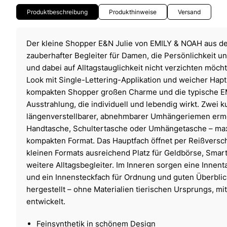
Produktbeschreibung
Produkthinweise
Versand
Der kleine Shopper E&N Julie von EMILY & NOAH aus der
zauberhafter Begleiter für Damen, die Persönlichkeit un
und dabei auf Alltagstauglichkeit nicht verzichten möch
Look mit Single-Lettering-Applikation und weicher Hapt
kompakten Shopper großen Charme und die typische 
Ausstrahlung, die individuell und lebendig wirkt. Zwei k
längenverstellbarer, abnehmbarer Umhängeriemen ermö
Handtasche, Schultertasche oder Umhängetasche – maxim
kompakten Format. Das Hauptfach öffnet per Reißverschl
kleinen Formats ausreichend Platz für Geldbörse, Smar
weitere Alltagsbegleiter. Im Inneren sorgen eine Innen
und ein Innensteckfach für Ordnung und guten Überblick
hergestellt – ohne Materialien tierischen Ursprungs, m
entwickelt.
Feinsynthetik in schönem Design