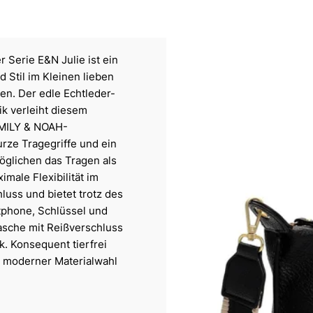
 Serie E&N Julie ist ein
d Stil im Kleinen lieben
ten. Der edle Echtleder-
ik verleiht diesem
EMILY & NOAH-
urze Tragegriffe und ein
glichen das Tragen als
ale Flexibilität im
uss und bietet trotz des
tphone, Schlüssel und
tasche mit Reißverschluss
. Konsequent tierfrei
it moderner Materialwahl