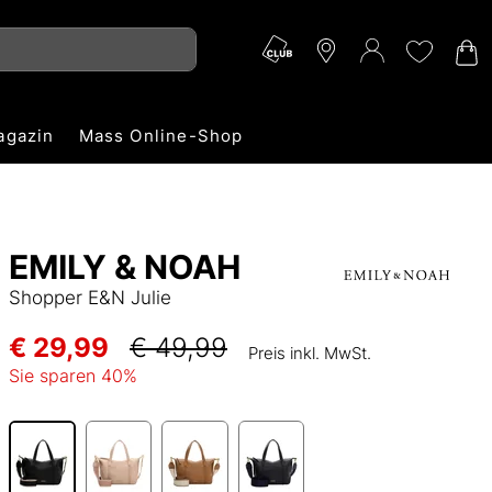
agazin
Mass Online-Shop
EMILY & NOAH
Shopper E&N Julie
€ 29,99
€ 49,99
Preis inkl. MwSt.
Sie sparen
40
%