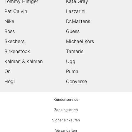
Tommy Hilfiger
Kate Gray
Pat Calvin
Lazzarini
Nike
Dr.Martens
Boss
Guess
Skechers
Michael Kors
Birkenstock
Tamaris
Kalman & Kalman
Ugg
On
Puma
Högl
Converse
HUMANIC
Kundenservice
Footer
Zahlungsarten
Sicher einkaufen
Versandarten