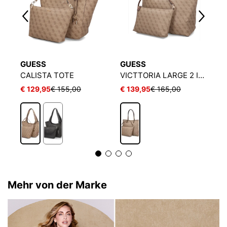
GUESS
GUESS
G
CALISTA TOTE
VICTTORIA LARGE 2 IN 1 TOTE
A
€ 129,95
€ 155,00
€ 139,95
€ 165,00
€
Mehr von der Marke