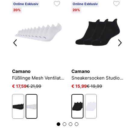
Online Exklusiv
Online Exklusiv
20%
20%
Camano
Camano
N
Füßlinge Mesh Ventilation
Sneakersocken Studio-Line Pilates und Yoga
€ 17,59
€ 21,99
€ 15,99
€ 19,99
€