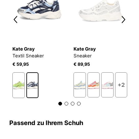
Kate Gray
Kate Gray
T
Textil Sneaker
Sneaker
S
€ 59,95
€ 89,95
€
2
+2
Passend zu Ihrem Schuh