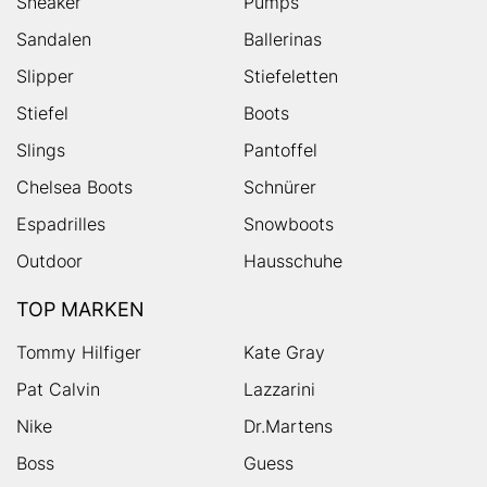
Sneaker
Pumps
Sandalen
Ballerinas
Slipper
Stiefeletten
Stiefel
Boots
Slings
Pantoffel
Chelsea Boots
Schnürer
Espadrilles
Snowboots
Outdoor
Hausschuhe
TOP MARKEN
Tommy Hilfiger
Kate Gray
Pat Calvin
Lazzarini
Nike
Dr.Martens
Boss
Guess