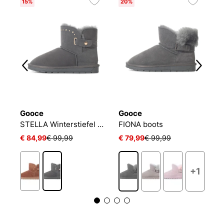
15%
20%
3
Gooce
Gooce
G
GEETIKA Winterstiefel aus Wildleder
STELLA Winterstiefel aus Wildleder
FIONA boots
€ 84,99
€ 99,99
€ 79,99
€ 99,99
€
+1