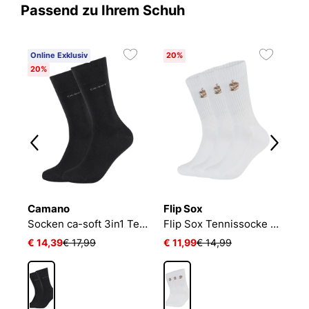
Passend zu Ihrem Schuh
Online Exklusiv
20%
20%
Camano
Flip Sox
N
Socken ca-soft 3in1 Tencel Wolle Bambus
Flip Sox Tennissocke mit Motiv Flip Sox Tennissocke mit Motiv
€ 14,39
€ 17,99
€ 11,99
€ 14,99
€