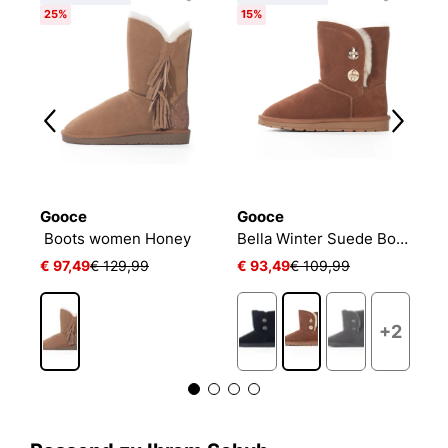
25%
15%
2
Gooce
Gooce
G
ITA Winter Suede Boots
Boots women Honey
Bella Winter Suede Boots
€ 97,49
€ 129,99
€ 93,49
€ 109,99
€
+2