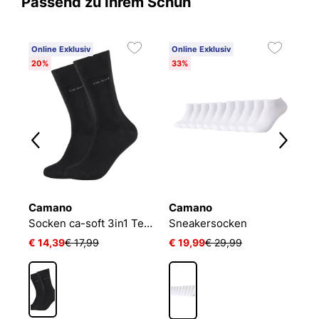
Passend zu Ihrem Schuh
Online Exklusiv
Online Exklusiv
20%
33%
Camano
Camano
N
Socken ca-soft 3in1 Tencel Wolle Bambus
Sneakersocken
€ 14,39
€ 17,99
€ 19,99
€ 29,99
€