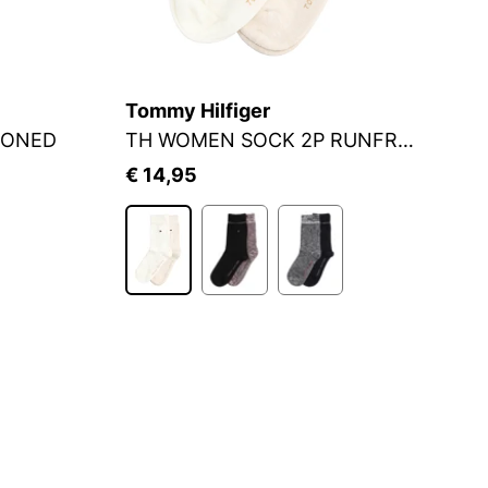
Tommy Hilfiger
J
IONED
TH WOMEN SOCK 2P RUNFREE
S
€ 14,95
€