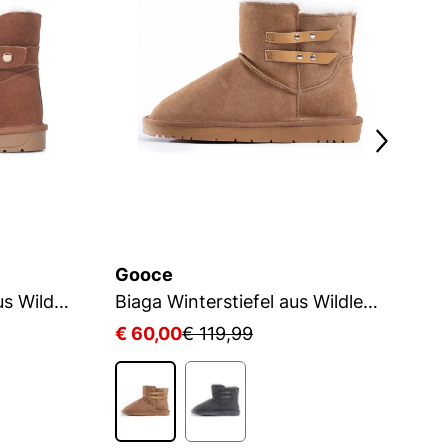
Gooce
G
STELLA Winterstiefel aus Wildleder
Biaga Winterstiefel aus Wildleder
€ 60,00
€ 119,99
€