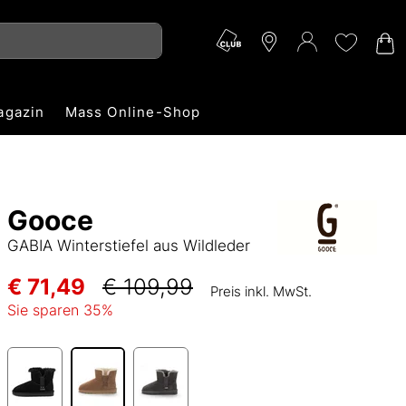
agazin
Mass Online-Shop
Gooce
GABIA Winterstiefel aus Wildleder
€ 71,49
€ 109,99
Preis inkl. MwSt.
Sie sparen
35
%