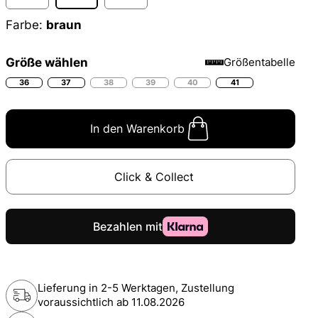
Farbe:
braun
Größe wählen
Größentabelle
36
37
38
39
40
41
In den Warenkorb
Click & Collect
Lieferung in 2-5 Werktagen, Zustellung
voraussichtlich ab
11.08.2026