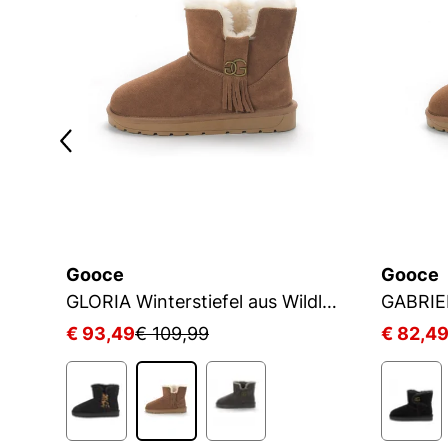
Gooce
Gooce
KADO Winterstiefel aus Wildleder
GLORIA Winterstiefel aus Wildleder
€ 93,49
€ 109,99
€ 82,4