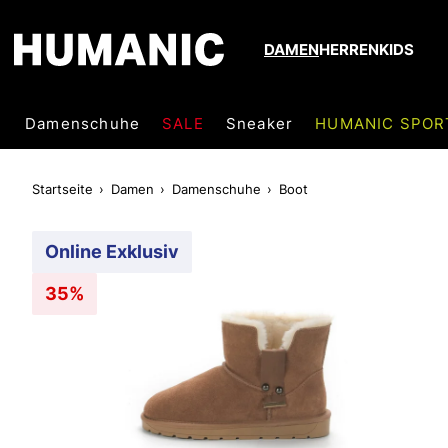
DAMEN
HERREN
KIDS
Damenschuhe
SALE
Sneaker
HUMANIC SPOR
Startseite
Damen
Damenschuhe
Boot
Online Exklusiv
35%