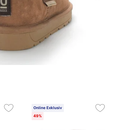
Online Exklusiv
On
49%
15