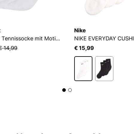
x
Nike
Flip Sox Tennissocke mit Motiv Flip Sox Tennissocke mit Motiv
NIKE EVERYDAY CUSH
€ 14,99
€ 15,99