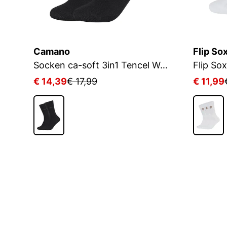
Camano
Flip So
Socken ca-soft 3in1 Tencel Wolle Bambus
€ 14,39
€ 17,99
€ 11,99