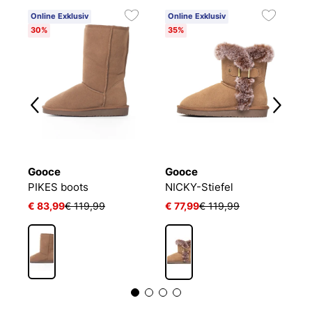
Online Exklusiv
Online Exklusiv
O
30%
35%
3
Gooce
Gooce
G
TORY Winterstiefel aus Wildleder
PIKES boots
NICKY-Stiefel
€ 83,99
€ 119,99
€ 77,99
€ 119,99
€