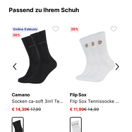
Passend zu Ihrem Schuh
Online Exklusiv
20%
20%
Camano
Flip Sox
N
Socken ca-soft 3in1 Tencel Wolle Bambus
Flip Sox Tennissocke mit Motiv Flip Sox Tennissocke mit Motiv
€ 14,39
€ 17,99
€ 11,99
€ 14,99
€