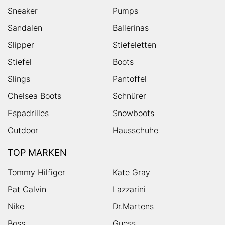
Sneaker
Pumps
Sandalen
Ballerinas
Slipper
Stiefeletten
Stiefel
Boots
Slings
Pantoffel
Chelsea Boots
Schnürer
Espadrilles
Snowboots
Outdoor
Hausschuhe
TOP MARKEN
Tommy Hilfiger
Kate Gray
Pat Calvin
Lazzarini
Nike
Dr.Martens
Boss
Guess