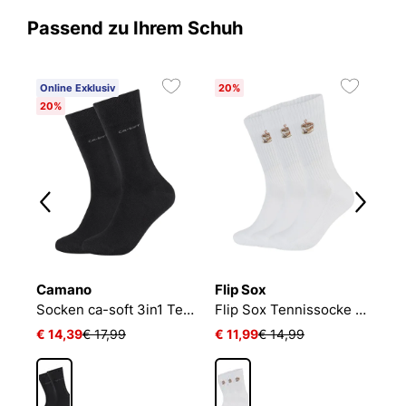
Passend zu Ihrem Schuh
Online Exklusiv
20%
20%
Camano
Flip Sox
N
Socken ca-soft 3in1 Tencel Wolle Bambus
Flip Sox Tennissocke mit Motiv Flip Sox Tennissocke mit Motiv
€ 14,39
€ 17,99
€ 11,99
€ 14,99
€