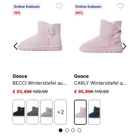
Online Exklusiv
Online Exklusiv
O
15%
20%
2
Gooce
Gooce
G
POLLY Winterstiefel aus Wildleder
BECCI Winterstiefel aus Wildleder
CARLY Winterstiefel aus Wildleder
€ 93,49
€ 109,99
€ 95,99
€ 119,99
€
+2