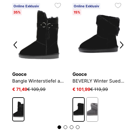
Online Exklusiv
Online Exklusiv
O
35%
15%
4
Gooce
Gooce
G
Jalila Winterstiefel aus Wildleder
Bangle Winterstiefel aus Wildleder
BEVERLY Winter Suede Boots
€ 71,49
€ 109,99
€ 101,99
€ 119,99
€