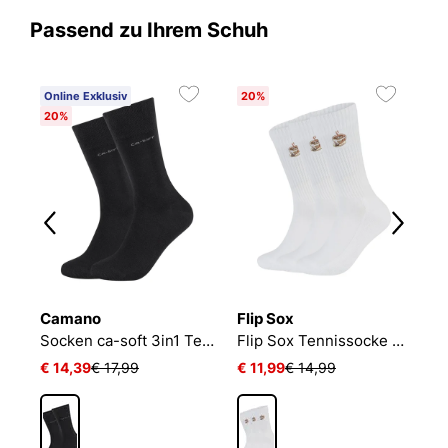
Passend zu Ihrem Schuh
Online Exklusiv
20%
20%
Camano
Flip Sox
N
Socken ca-soft 3in1 Tencel Wolle Bambus
Flip Sox Tennissocke mit Motiv Flip Sox Tennissocke mit Motiv
€ 14,39
€ 17,99
€ 11,99
€ 14,99
€