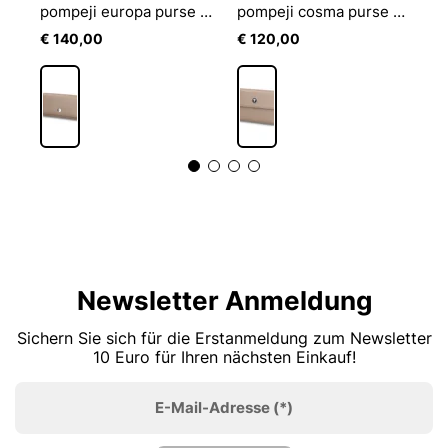
ELLEN LONG ZIP WALLET 2750
pompeji europa purse lh10f
pompeji cosma purse mh10f
€ 140,00
€ 120,00
€
1
Newsletter Anmeldung
Sichern Sie sich für die Erstanmeldung zum Newsletter
10 Euro für Ihren nächsten Einkauf!
E-Mail-Adresse
(*)