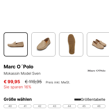
Marc O´Polo
Mokassin Model Sven
€ 99,95
€ 119,95
Preis inkl. MwSt.
Sie sparen
16
%
Größe wählen
Größentabelle
40
41
42
43
44
45
46