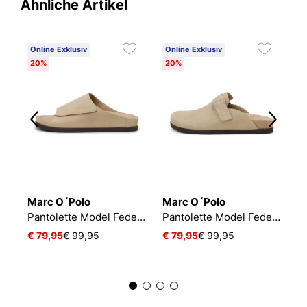
Ähnliche Artikel
Online Exklusiv
Online Exklusiv
O
20%
20%
4
Marc O´Polo
Marc O´Polo
M
Pantolette Model Federico
Pantolette Model Federico
€ 79,95
€ 99,95
€ 79,95
€ 99,95
€