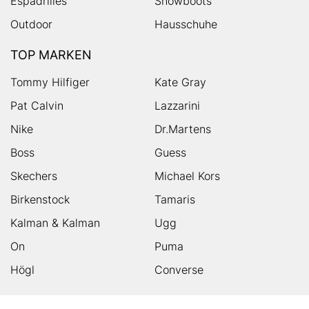
Espadrilles
Snowboots
Outdoor
Hausschuhe
TOP MARKEN
Tommy Hilfiger
Kate Gray
Pat Calvin
Lazzarini
Nike
Dr.Martens
Boss
Guess
Skechers
Michael Kors
Birkenstock
Tamaris
Kalman & Kalman
Ugg
On
Puma
Högl
Converse
HUMANIC