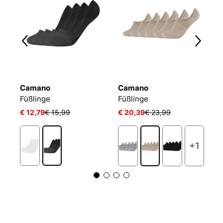
Camano
Camano
T
Füßlinge Mesh Ventilation
Füßlinge
Füßlinge
F
€ 12,79
€ 15,99
€ 20,39
€ 23,99
€ 
+1