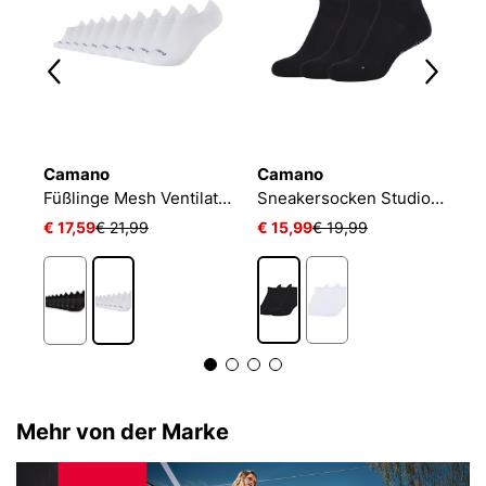
Camano
Camano
N
Füßlinge Mesh Ventilation
Sneakersocken Studio-Line Pilates und Yoga
€ 17,59
€ 21,99
€ 15,99
€ 19,99
€
Mehr von der Marke