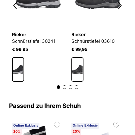
Rieker
Rieker
R
Schnürstiefel 30241
Schnürstiefel 03610
S
€ 99,95
€ 99,95
€
Passend zu Ihrem Schuh
Online Exklusiv
Online Exklusiv
20%
20%