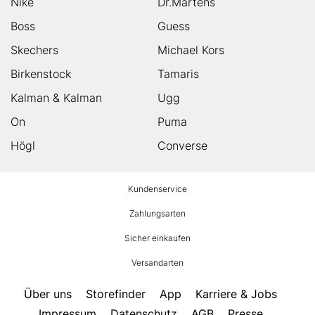
Nike
Dr.Martens
Boss
Guess
Skechers
Michael Kors
Birkenstock
Tamaris
Kalman & Kalman
Ugg
On
Puma
Högl
Converse
HUMANIC
Kundenservice
Footer
Zahlungsarten
Sicher einkaufen
Versandarten
Über uns
Storefinder
App
Karriere & Jobs
Impressum
Datenschutz
AGB
Presse