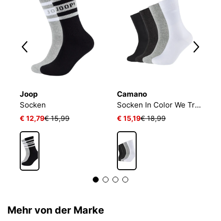
Joop
Camano
B
Socken
Socken In Color We Trust
E
€ 12,79
€ 15,99
€ 15,19
€ 18,99
€
1
Mehr von der Marke