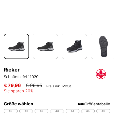
Rieker
Schnürstiefel 11020
€ 79,96
€ 99,95
Preis inkl. MwSt.
Sie sparen
20
%
Größe wählen
Größentabelle
40
41
42
43
44
45
46