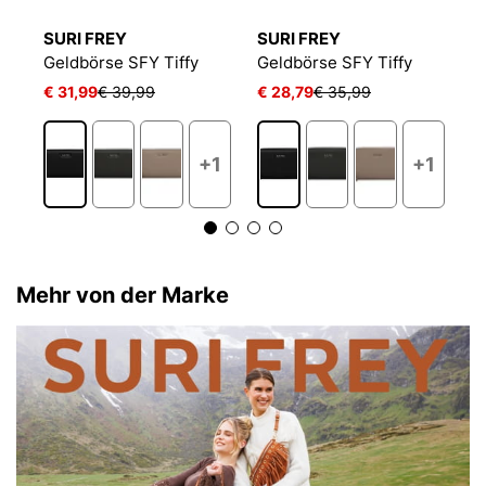
SURI FREY
SURI FREY
S
Geldbörse SFY Tiffy
Geldbörse SFY Tiffy
G
€ 31,99
€ 39,99
€ 28,79
€ 35,99
€
1
+1
+1
Mehr von der Marke