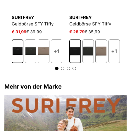
SURI FREY
SURI FREY
S
Geldbörse SFY Tiffy
Geldbörse SFY Tiffy
G
€ 31,99
€ 39,99
€ 28,79
€ 35,99
€
1
+1
+1
Mehr von der Marke