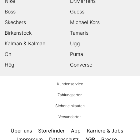
Nike
Dr.Martens
Boss
Guess
Skechers
Michael Kors
Birkenstock
Tamaris
Kalman & Kalman
Ugg
On
Puma
Högl
Converse
HUMANIC
Kundenservice
Footer
Zahlungsarten
Sicher einkaufen
Versandarten
Über uns
Storefinder
App
Karriere & Jobs
Impressum
Datenschutz
AGB
Presse