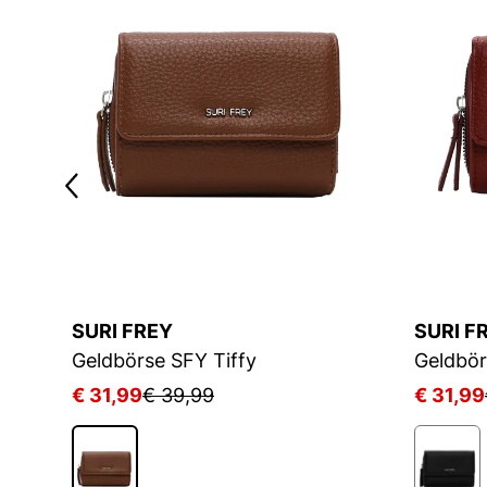
SURI FREY
SURI F
Geldbörse SFY Tiffy
Geldbör
€ 31,99
€ 39,99
€ 31,99
2