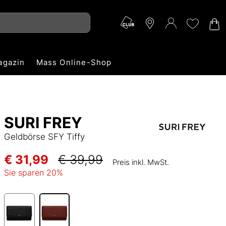
agazin
Mass Online-Shop
SURI FREY
Geldbörse SFY Tiffy
€ 31,99
€ 39,99
Preis inkl. MwSt.
Sie sparen
20
%