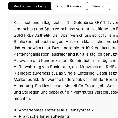
Produktbeschreibung
Produkthinweise
Versand
Klassisch und alltagssicher: Die Geldbörse SFY Tiffy v
Überschlag und Sperrverschluss vereint traditionellen 
SURI FREY Ästhetik. Der Sperrverschluss sorgt für ein 
Schließen mit beständigem Halt – ein klassisches Versc
Jahren bewährt hat. Das Innere bietet 10 Kreditkartenf
Kartenorganisation: ausreichend für alle täglich genutz
Ausweise und Kundenkarten. Scheinfächer ermöglichen 
Aufbewahrung von Banknoten, das Münzfach mit Reißve
Kleingeld zuverlässig. Das Single-Lettering-Detail setz
Markenpunkt. Die weiche Lederoptik verleiht der Börse 
Anmutung. Ein klassisches Modell für Frauen, die Wert 
und Stil legen und dabei auf ein vertrautes Verschlusss
möchten.
Angenehmes Material aus Feinsynthetik
Praktische Innenaufteilung