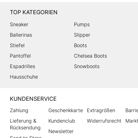
TOP KATEGORIEN
Sneaker
Pumps
Ballerinas
Slipper
Stiefel
Boots
Pantoffel
Chelsea Boots
Espadrilles
Snowboots
Hausschuhe
HUMANIC
KUNDENSERVICE
Footer
Zahlung
Geschenkkarte
Extragrößen
Barri
Lieferung &
Kundenclub
Widerrufsrecht
Markt
Rücksendung
Newsletter