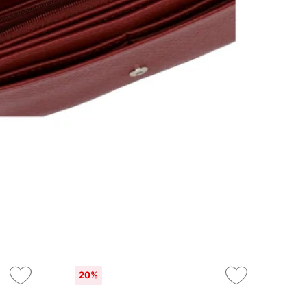
20%
On
2