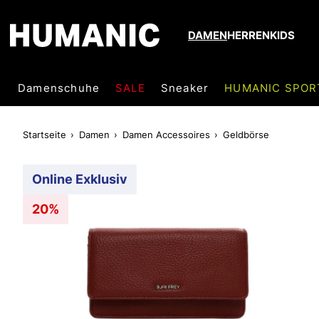
DAMEN
HERREN
KIDS
Damenschuhe
SALE
Sneaker
HUMANIC SPOR
Startseite
Damen
Damen Accessoires
Geldbörse
Online Exklusiv
20%