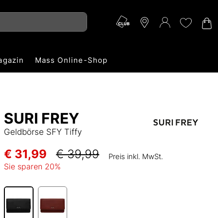
agazin
Mass Online-Shop
SURI FREY
Geldbörse SFY Tiffy
€ 31,99
€ 39,99
Preis inkl. MwSt.
Sie sparen
20
%