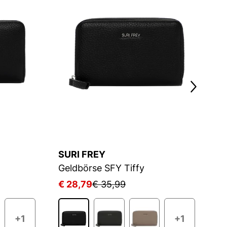
SURI FREY
S
Geldbörse SFY Tiffy
Ge
€ 28,79
€ 35,99
€
+1
+1