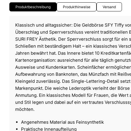
Produktbeschreibung
Produkthinweise
Versand
Klassisch und alltagssicher: Die Geldbörse SFY Tiffy v
Überschlag und Sperrverschluss vereint traditionellen 
SURI FREY Ästhetik. Der Sperrverschluss sorgt für ein 
Schließen mit beständigem Halt – ein klassisches Versc
Jahren bewährt hat. Das Innere bietet 10 Kreditkartenf
Kartenorganisation: ausreichend für alle täglich genutz
Ausweise und Kundenkarten. Scheinfächer ermöglichen 
Aufbewahrung von Banknoten, das Münzfach mit Reißve
Kleingeld zuverlässig. Das Single-Lettering-Detail setz
Markenpunkt. Die weiche Lederoptik verleiht der Börse 
Anmutung. Ein klassisches Modell für Frauen, die Wert 
und Stil legen und dabei auf ein vertrautes Verschlusss
möchten.
Angenehmes Material aus Feinsynthetik
Praktische Innenaufteilung