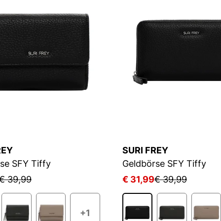
REY
SURI FREY
se SFY Tiffy
Geldbörse SFY Tiffy
€ 39,99
€ 31,99
€ 39,99
+1