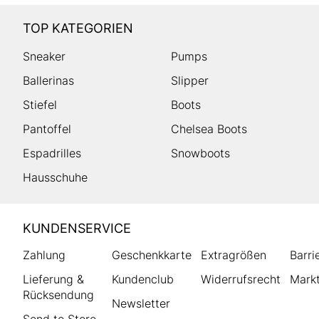
TOP KATEGORIEN
Sneaker
Pumps
Ballerinas
Slipper
Stiefel
Boots
Pantoffel
Chelsea Boots
Espadrilles
Snowboots
Hausschuhe
HUMANIC
KUNDENSERVICE
Footer
Zahlung
Geschenkkarte
Extragrößen
Barri
Lieferung &
Kundenclub
Widerrufsrecht
Markt
Rücksendung
Newsletter