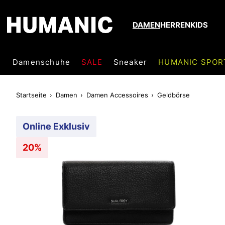
DAMEN
HERREN
KIDS
Damenschuhe
SALE
Sneaker
HUMANIC SPOR
Startseite
Damen
Damen Accessoires
Geldbörse
Online Exklusiv
20%