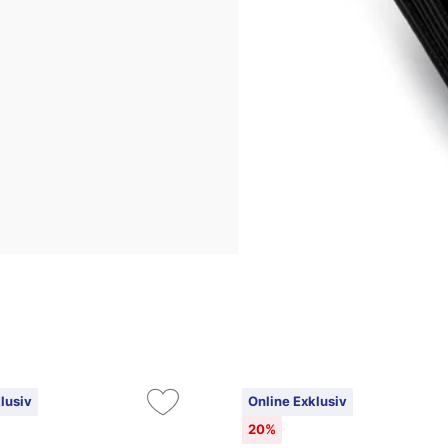
lusiv
Online Exklusiv
20%