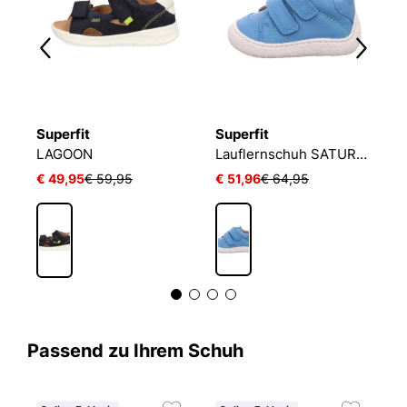
Superfit
Superfit
S
Lauflernsandale LAGOON
LAGOON
Lauflernschuh SATURNUS
L
€ 49,95
€ 59,95
€ 51,96
€ 64,95
€
Passend zu Ihrem Schuh