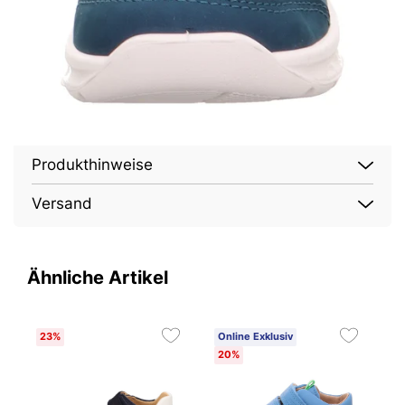
Produkthinweise
Versand
Ähnliche Artikel
23%
Online Exklusiv
O
20%
2