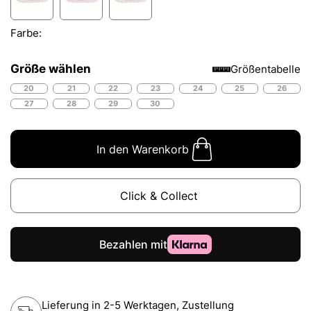
Farbe:
Größe wählen
Größentabelle
20
21
22
23
24
25
26
27
28
29
30
In den Warenkorb
Click & Collect
Lieferung in 2-5 Werktagen, Zustellung