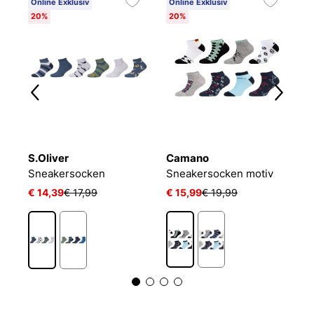
Online Exklusiv
Online Exklusiv
20%
20%
S.Oliver
Camano
P
LIN KIDS CRW 3P WHITE/MGREYH/BLACK
Sneakersocken
Sneakersocken motiv
€ 14,39
€ 17,99
€ 15,99
€ 19,99
€ 
1