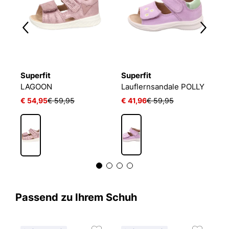
Superfit
Superfit
S
LAGOON
Lauflernsandale POLLY
L
€ 54,95
€ 59,95
€ 41,96
€ 59,95
€
Passend zu Ihrem Schuh