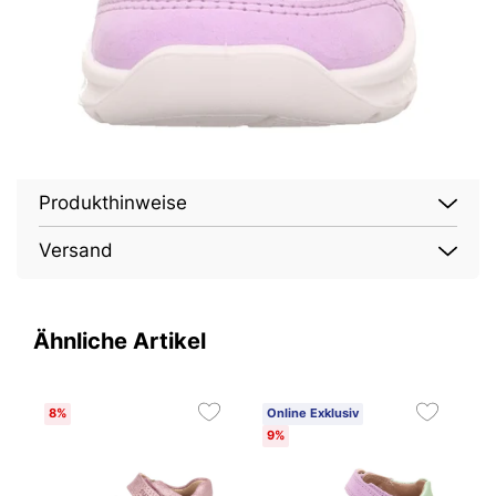
Produkthinweise
Versand
Ähnliche Artikel
8%
Online Exklusiv
O
9%
2