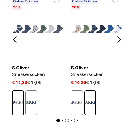
Online Exklusiv
Online Exklusiv
20%
20%
S.Oliver
S.Oliver
P
LIN KIDS CRW 3P WHITE/MGREYH/BLACK
Sneakersocken
Sneakersocken
J
€ 14,39
€ 17,99
€ 14,39
€ 17,99
€ 
1