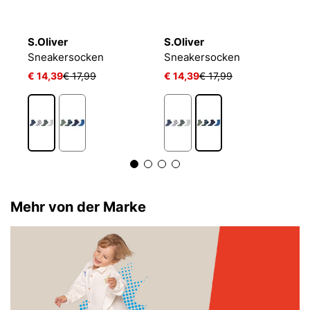
S.Oliver
S.Oliver
P
LIN KIDS CRW 3P WHITE/MGREYH/BLACK
Sneakersocken
Sneakersocken
J
€ 14,39
€ 17,99
€ 14,39
€ 17,99
€ 
1
Mehr von der Marke