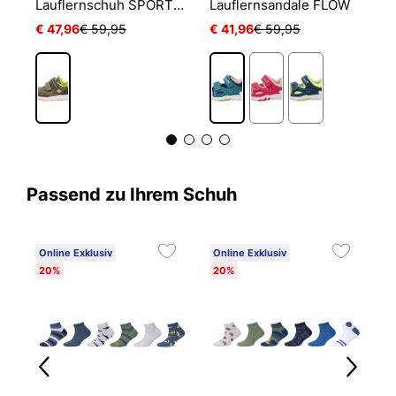
uflernschuh SPORT7 MINI
Lauflernschuh SPORT7 MINI
Lauflernsandale FLOW
€ 47,96
€ 59,95
€ 41,96
€ 59,95
€
Passend zu Ihrem Schuh
Online Exklusiv
Online Exklusiv
20%
20%