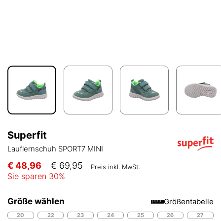
Superfit
Lauflernschuh SPORT7 MINI
€ 48,96
€ 69,95
Preis inkl. MwSt.
Sie sparen
30
%
Größe wählen
Größentabelle
20
22
23
24
25
26
27