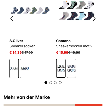
S.Oliver
Camano
P
LIN KIDS CRW 3P WHITE/MGREYH/BLACK
Sneakersocken
Sneakersocken motiv
€ 14,39
€ 17,99
€ 15,99
€ 19,99
€ 
1
Mehr von der Marke