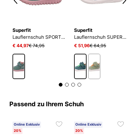
Superfit
Superfit
S
W
Lauflernschuh SPORT7 MINI
Lauflernschuh SUPERFREE
€ 44,97
€ 74,95
€ 51,96
€ 64,95
€
Passend zu Ihrem Schuh
Online Exklusiv
Online Exklusiv
20%
20%