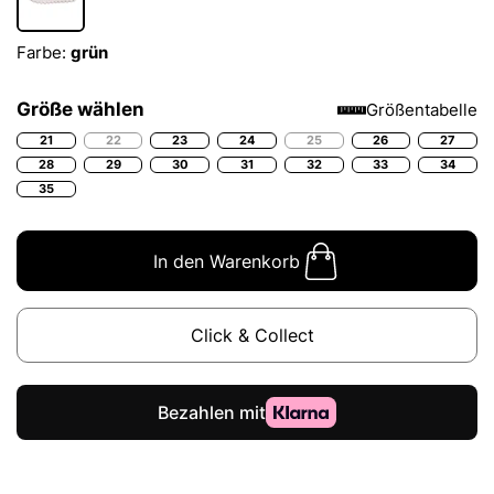
Farbe:
grün
Größe wählen
Größentabelle
21
22
23
24
25
26
27
28
29
30
31
32
33
34
35
In den Warenkorb
Click & Collect