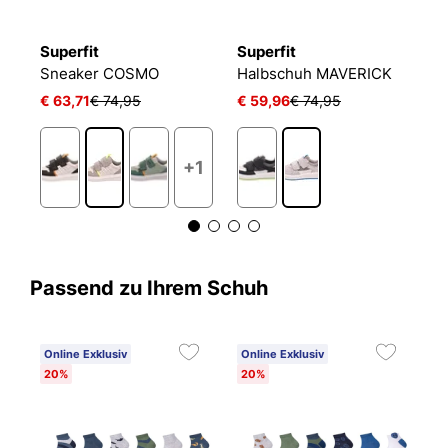
Superfit
Superfit
S
R
Sneaker COSMO
Halbschuh MAVERICK
H
€ 63,71
€ 74,95
€ 59,96
€ 74,95
€
+1
Passend zu Ihrem Schuh
Online Exklusiv
Online Exklusiv
20%
20%