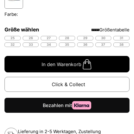
Farbe:
Größe wählen
Größentabelle
25
26
27
28
29
30
31
32
33
34
35
36
37
38
In den Warenkorb
Click & Collect
Lieferung in 2-5 Werktagen, Zustellung