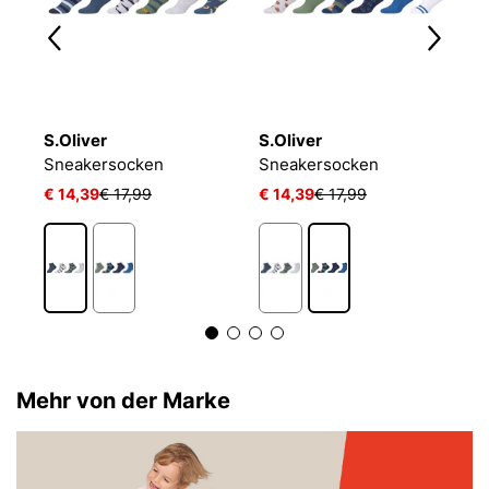
S.Oliver
S.Oliver
P
LIN KIDS CRW 3P WHITE/MGREYH/BLACK
Sneakersocken
Sneakersocken
J
€ 14,39
€ 17,99
€ 14,39
€ 17,99
€ 
1
Mehr von der Marke