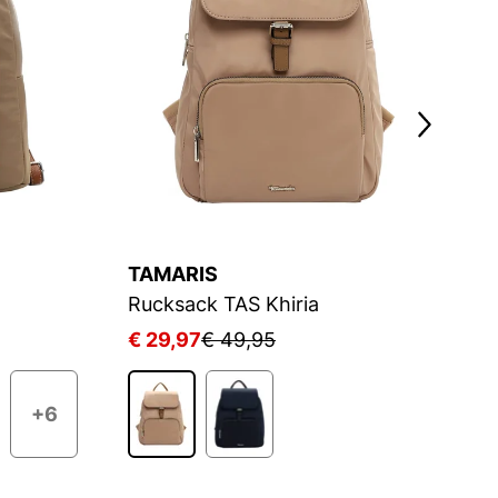
TAMARIS
T
Rucksack TAS Khiria
R
€ 29,97
€ 49,95
€
+6