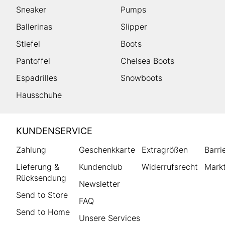
Sneaker
Pumps
Ballerinas
Slipper
Stiefel
Boots
Pantoffel
Chelsea Boots
Espadrilles
Snowboots
Hausschuhe
HUMANIC
KUNDENSERVICE
Footer
Zahlung
Geschenkkarte
Extragrößen
Barri
Lieferung &
Kundenclub
Widerrufsrecht
Markt
Rücksendung
Newsletter
Send to Store
FAQ
Send to Home
Unsere Services