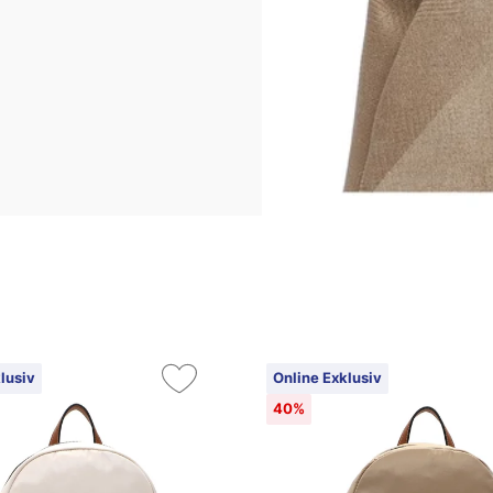
lusiv
Online Exklusiv
40%