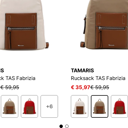
IS
TAMARIS
k TAS Fabrizia
Rucksack TAS Fabrizia
7
€ 59,95
€ 35,97
€ 59,95
+6