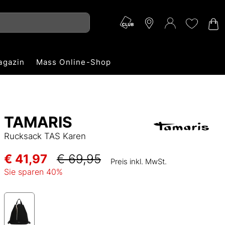
agazin
Mass Online-Shop
TAMARIS
Rucksack TAS Karen
€ 41,97
€ 69,95
Preis inkl. MwSt.
Sie sparen
40
%