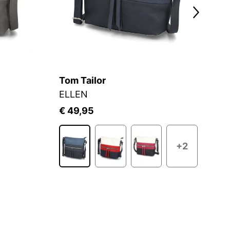
Tom Tailor
T
ELLEN
E
€ 49,95
€
+2