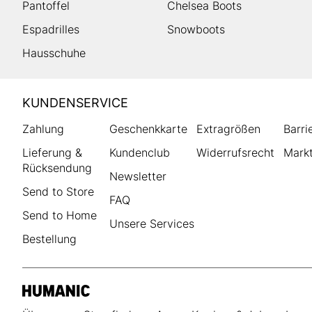
Pantoffel
Chelsea Boots
Espadrilles
Snowboots
Hausschuhe
HUMANIC
KUNDENSERVICE
Footer
Zahlung
Geschenkkarte
Extragrößen
Barri
Lieferung &
Kundenclub
Widerrufsrecht
Markt
Rücksendung
Newsletter
Send to Store
FAQ
Send to Home
Unsere Services
Bestellung