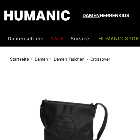
DAMEN
HERREN
KIDS
Damenschuhe
SALE
Sneaker
HUMANIC SPOR
Startseite
Damen
Damen Taschen
Crossover