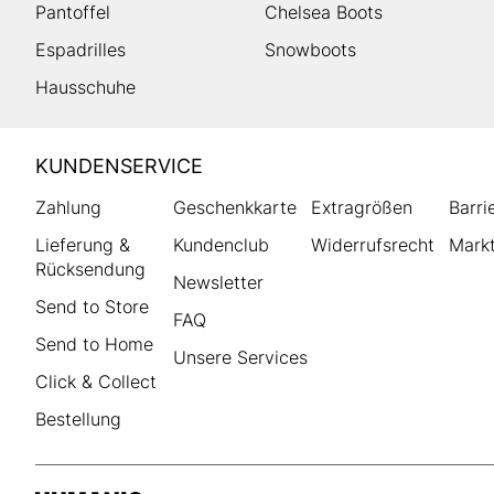
Pantoffel
Chelsea Boots
Espadrilles
Snowboots
Hausschuhe
HUMANIC
KUNDENSERVICE
Footer
Zahlung
Geschenkkarte
Extragrößen
Barri
Lieferung &
Kundenclub
Widerrufsrecht
Markt
Rücksendung
Newsletter
Send to Store
FAQ
Send to Home
Unsere Services
Click & Collect
Bestellung