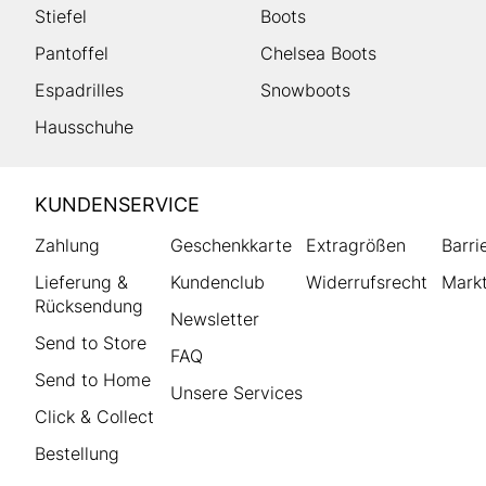
Stiefel
Boots
Pantoffel
Chelsea Boots
Espadrilles
Snowboots
Hausschuhe
HUMANIC
KUNDENSERVICE
Footer
Zahlung
Geschenkkarte
Extragrößen
Barri
Lieferung &
Kundenclub
Widerrufsrecht
Markt
Rücksendung
Newsletter
Send to Store
FAQ
Send to Home
Unsere Services
Click & Collect
Bestellung