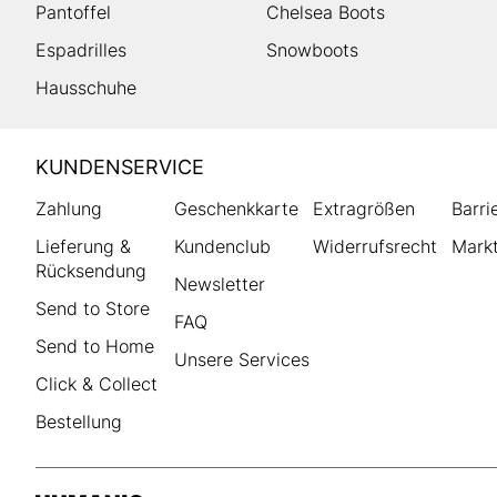
Pantoffel
Chelsea Boots
Espadrilles
Snowboots
Hausschuhe
HUMANIC
KUNDENSERVICE
Footer
Zahlung
Geschenkkarte
Extragrößen
Barri
Lieferung &
Kundenclub
Widerrufsrecht
Markt
Rücksendung
Newsletter
Send to Store
FAQ
Send to Home
Unsere Services
Click & Collect
Bestellung