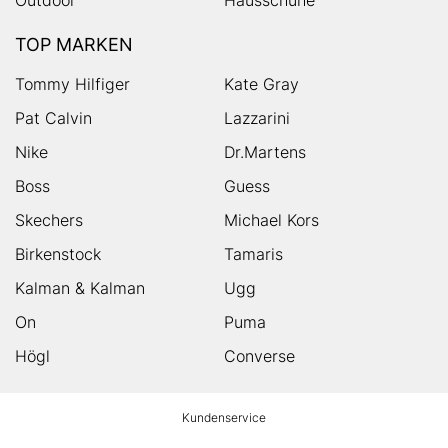
Outdoor
Hausschuhe
TOP MARKEN
Tommy Hilfiger
Kate Gray
Pat Calvin
Lazzarini
Nike
Dr.Martens
Boss
Guess
Skechers
Michael Kors
Birkenstock
Tamaris
Kalman & Kalman
Ugg
On
Puma
Högl
Converse
HUMANIC
Kundenservice
Footer