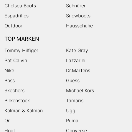
Chelsea Boots
Schnürer
Espadrilles
Snowboots
Outdoor
Hausschuhe
TOP MARKEN
Tommy Hilfiger
Kate Gray
Pat Calvin
Lazzarini
Nike
Dr.Martens
Boss
Guess
Skechers
Michael Kors
Birkenstock
Tamaris
Kalman & Kalman
Ugg
On
Puma
Högl
Converse