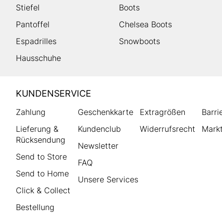
Stiefel
Boots
Pantoffel
Chelsea Boots
Espadrilles
Snowboots
Hausschuhe
HUMANIC
KUNDENSERVICE
Footer
Zahlung
Geschenkkarte
Extragrößen
Barri
Lieferung &
Kundenclub
Widerrufsrecht
Markt
Rücksendung
Newsletter
Send to Store
FAQ
Send to Home
Unsere Services
Click & Collect
Bestellung