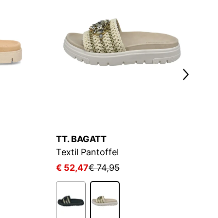
TT. BAGATT
G
Textil Pantoffel
E
€ 52,47
€ 74,95
€