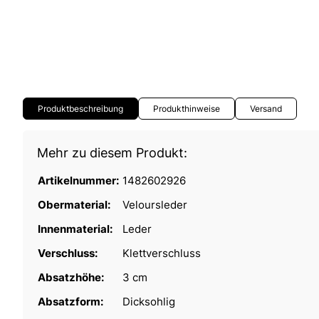
Produktbeschreibung
Produkthinweise
Versand
Mehr zu diesem Produkt:
Artikelnummer:
1482602926
Obermaterial:
Veloursleder
Innenmaterial:
Leder
Verschluss:
Klettverschluss
Absatzhöhe:
3 cm
Absatzform:
Dicksohlig