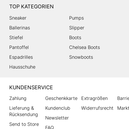
TOP KATEGORIEN
Sneaker
Pumps
Ballerinas
Slipper
Stiefel
Boots
Pantoffel
Chelsea Boots
Espadrilles
Snowboots
Hausschuhe
HUMANIC
KUNDENSERVICE
Footer
Zahlung
Geschenkkarte
Extragrößen
Barri
Lieferung &
Kundenclub
Widerrufsrecht
Markt
Rücksendung
Newsletter
Send to Store
FAQ