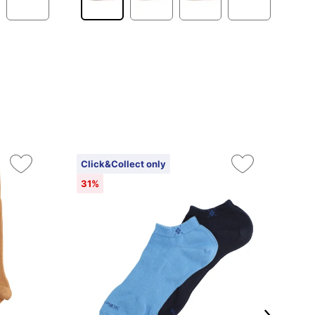
Click&Collect only
On
31%
2