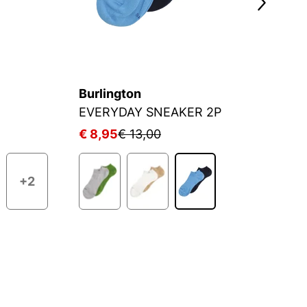
Burlington
J
EVERYDAY SNEAKER 2P
S
€ 8,95
€ 13,00
€
+2