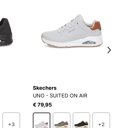
Skechers
S
UNO - SUITED ON AIR
€ 79,95
€
+3
+2