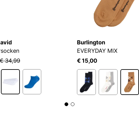
avid
Burlington
rsocken
EVERYDAY MIX
€ 34,99
€ 15,00