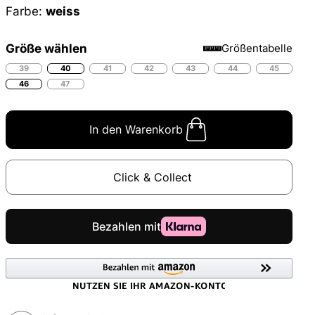
Farbe:
weiss
Größe wählen
Größentabelle
39
40
41
42
43
44
45
46
47
In den Warenkorb
Click & Collect