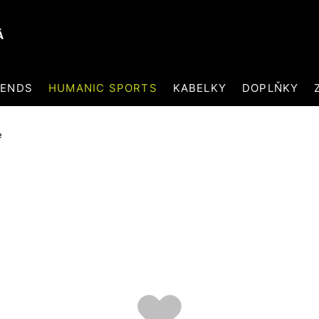
Á
RENDS
HUMANIC SPORTS
KABELKY
DOPLŇKY
e