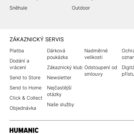
Sněhule
Outdoor
HUMANIC
ZÁKAZNICKÝ SERVIS
Zápatí
Platba
Dárková
Nadměrné
Ochr
poukázka
velikosti
ozna
Dodání a
vrácení
Zákaznický klub
Odstoupení od
Digitá
smlouvy
příst
Send to Store
Newsletter
Send to Home
Nejčastější
otázky
Click & Collect
Naše služby
Objednávka