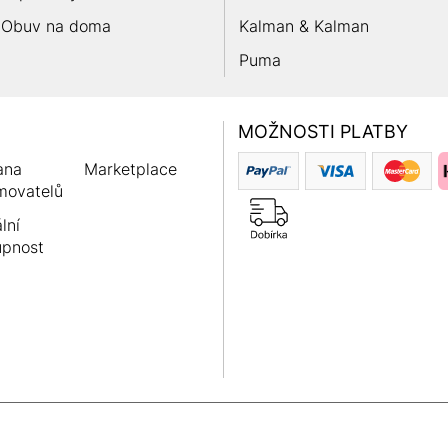
Obuv na doma
Kalman & Kalman
Puma
MOŽNOSTI PLATBY
ana
Marketplace
movatelů
lní
upnost