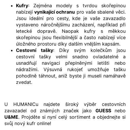
Kufry
: Zejména modely s tvrdou skořepinou
nabízejí
vynikající ochranu
pro vaše sbalené věci.
Jsou ideální pro cesty, kde je vaše zavazadlo
vystaveno náročnějšímu zacházení, například při
letecké dopravě. Naopak kufry s měkkou
skořepinou jsou flexibilnější a často nabízejí více
úložného prostoru díky dalším vnějším kapsám.
Cestovní tašky
: Díky svým kolečkům jsou
cestovní tašky velmi snadno ovladatelné a
usnadňují navigaci přeplněnými letišti nebo
nádražími. Výsuvná rukojeť umožňuje tašku
pohodlně táhnout, aniž byste ji museli namáhavě
zvedat.
U HUMANICu najdete široký výběr cestovních
zavazadel od známých značek jako
GUESS
nebo
U&ME
. Projděte si nyní celý sortiment a objednejte si
svůj nový kufr online!