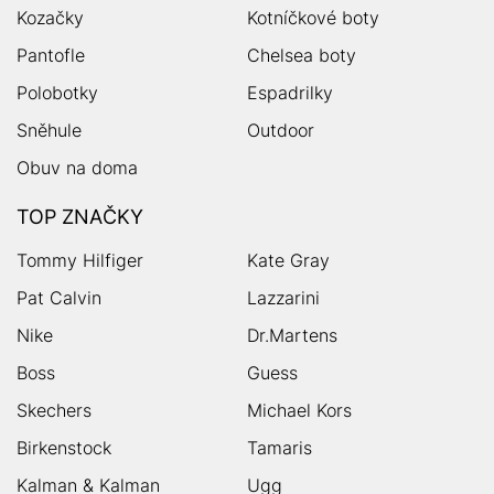
Kozačky
Kotníčkové boty
Pantofle
Chelsea boty
Polobotky
Espadrilky
Sněhule
Outdoor
Obuv na doma
TOP ZNAČKY
Tommy Hilfiger
Kate Gray
Pat Calvin
Lazzarini
Nike
Dr.Martens
Boss
Guess
Skechers
Michael Kors
Birkenstock
Tamaris
Kalman & Kalman
Ugg