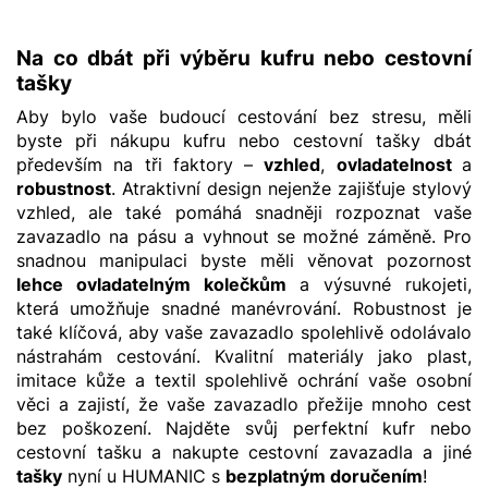
Na co dbát při výběru kufru nebo cestovní
tašky
Aby bylo vaše budoucí cestování bez stresu, měli
byste při nákupu kufru nebo cestovní tašky dbát
především na tři faktory –
vzhled
,
ovladatelnost
a
robustnost
. Atraktivní design nejenže zajišťuje stylový
vzhled, ale také pomáhá snadněji rozpoznat vaše
zavazadlo na pásu a vyhnout se možné záměně. Pro
snadnou manipulaci byste měli věnovat pozornost
lehce ovladatelným kolečkům
a výsuvné rukojeti,
která umožňuje snadné manévrování. Robustnost je
také klíčová, aby vaše zavazadlo spolehlivě odolávalo
nástrahám cestování. Kvalitní materiály jako plast,
imitace kůže a textil spolehlivě ochrání vaše osobní
věci a zajistí, že vaše zavazadlo přežije mnoho cest
bez poškození. Najděte svůj perfektní kufr nebo
cestovní tašku a nakupte cestovní zavazadla a jiné
tašky
nyní u HUMANIC s
bezplatným doručením
!